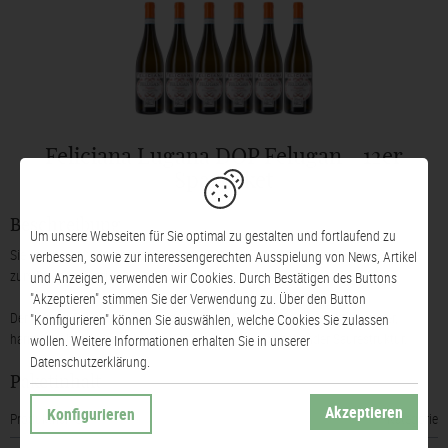
Feliciana Lugana DOP Felugan - 12er
Sparpaket
Beschreibung
Um unsere Webseiten für Sie optimal zu gestalten und fortlaufend zu
Sie erhalten 12 Flaschen des Lugana Felugan DOP 2025 der Cantine Feliciana
verbessen, sowie zur interessengerechten Ausspielung von News, Artikel
zum Paketsparpreis.
und Anzeigen, verwenden wir Cookies. Durch Bestätigen des Buttons
"Akzeptieren" stimmen Sie der Verwendung zu. Über den Button
Der Lugana Felugan der Azienda Agricola Feliciana ist ein leicht blumiger,
"Konfigurieren" können Sie auswählen, welche Cookies Sie zulassen
harmonischer Weisswein vom Gardasee mit zurückhaltender Säurestruktur.
wollen. Weitere Informationen erhalten Sie in unserer
Datenschutzerklärung.
Paketinhalt
Akzeptieren
Konfigurieren
Produktname
Kategorie