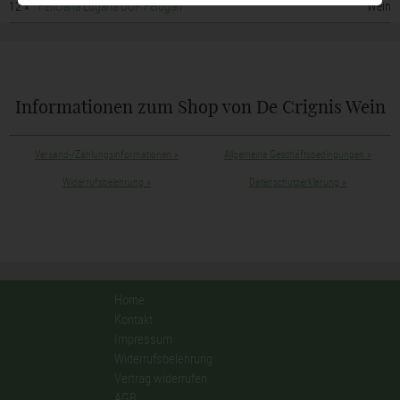
12 ×
Feliciana Lugana DOP Felugan
Wein
Informationen zum Shop von De Crignis Wein
Versand-/Zahlungsinformationen
»
Allgemeine Geschäftsbedingungen
»
Widerrufsbelehrung
»
Datenschutzerklärung
»
Home
Kontakt
Impressum
Widerrufsbelehrung
Vertrag widerrufen
AGB