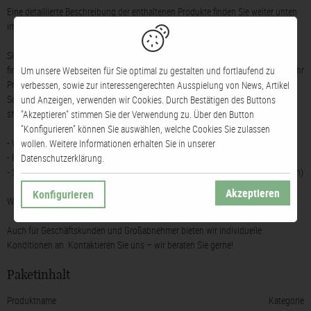
Eine detaillierte Beschreibung der enthaltenen Produkte finden Sie weiter unten
im Reiter „Paketinhalt“.
Sie möchten ein individuelles Weinpräsent bei De Crignis Wein kaufen, aber
finden keine passende Kombination im Shop? Kein Problem! Gerne stellen wir Ihr
Um unsere Webseiten für Sie optimal zu gestalten und fortlaufend zu
Präsent nach Wunsch zusammen – mit Ihren Lieblingsweinen und passender
verbessen, sowie zur interessengerechten Ausspielung von News, Artikel
Schokolade oder Gebäck. Schreiben Sie uns einfach eine E-Mail an
und Anzeigen, verwenden wir Cookies. Durch Bestätigen des Buttons
shop@decrignis-wein.de und nennen Sie:
"Akzeptieren" stimmen Sie der Verwendung zu. Über den Button
"Konfigurieren" können Sie auswählen, welche Cookies Sie zulassen
- Wein und Flaschenanzahl (max. 3)
wollen. Weitere Informationen erhalten Sie in unserer
- Füllmaterialfarbe (schwarz, orange, grün, rot, Natur)
Datenschutzerklärung.
- Schokolade/Gebäck (nur in Kombination mit mind. 1 und max. 2 Weinflaschen)
Akzeptieren
Konfigurieren
Wir senden Ihnen gerne ein unverbindliches Angebot!
Auch für Geschäftskunden und Großabnehmer bieten wir individuelle
Konditionen an. Kontaktieren Sie uns – wir beraten Sie gerne!
Paketinhalt
Produktname
Kategorie