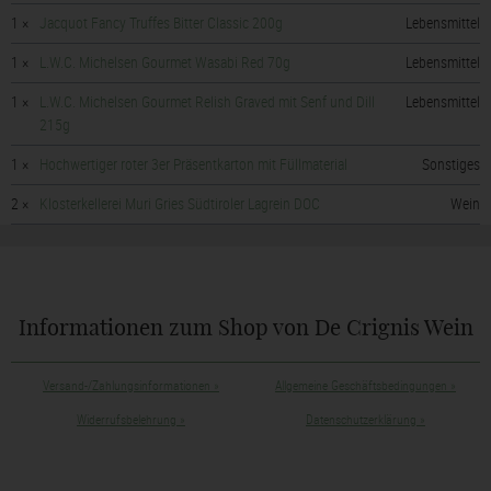
1 ×
Jacquot Fancy Truffes Bitter Classic 200g
Lebensmittel
1 ×
L.W.C. Michelsen Gourmet Wasabi Red 70g
Lebensmittel
1 ×
L.W.C. Michelsen Gourmet Relish Graved mit Senf und Dill
Lebensmittel
215g
1 ×
Hochwertiger roter 3er Präsentkarton mit Füllmaterial
Sonstiges
2 ×
Klosterkellerei Muri Gries Südtiroler Lagrein DOC
Wein
Informationen zum Shop von De Crignis Wein
Versand-/Zahlungsinformationen
»
Allgemeine Geschäftsbedingungen
»
Widerrufsbelehrung
»
Datenschutzerklärung
»