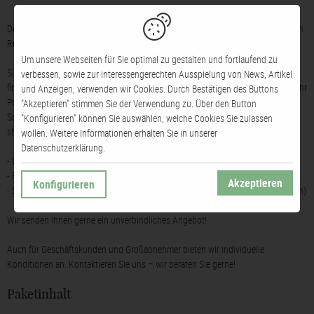
Detaillierte Beschreibungen der enthaltenen Produkte finden Sie weiter unten im
Reiter „Paketinhalt“.
Um unsere Webseiten für Sie optimal zu gestalten und fortlaufend zu
Sie möchten ein individuelles Weinpräsent bei De Crignis Wein kaufen, aber
verbessen, sowie zur interessengerechten Ausspielung von News, Artikel
finden keine passende Kombination im Shop? Kein Problem! Gerne stellen wir Ihr
und Anzeigen, verwenden wir Cookies. Durch Bestätigen des Buttons
Präsent nach Wunsch zusammen – mit Ihren Lieblingsweinen und passender
"Akzeptieren" stimmen Sie der Verwendung zu. Über den Button
Schokolade oder Gebäck. Schreiben Sie uns einfach eine E-Mail an
"Konfigurieren" können Sie auswählen, welche Cookies Sie zulassen
shop@decrignis-wein.de und nennen Sie:
wollen. Weitere Informationen erhalten Sie in unserer
Datenschutzerklärung.
- Wein und Flaschenanzahl (max. 3)
- Füllmaterialfarbe (schwarz, orange, grün, rot, Natur)
Akzeptieren
Konfigurieren
- Schokolade/Gebäck (nur in Kombination mit mind. 1 und max. 2 Weinflaschen)
Wir senden Ihnen gerne ein unverbindliches Angebot!
Auch für Geschäftskunden und Großabnehmer bieten wir individuelle
Konditionen an. Kontaktieren Sie uns – wir beraten Sie gerne!
Paketinhalt