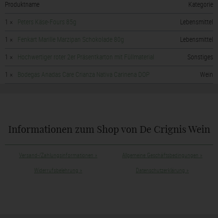
Produktname
Kategorie
1 ×
Peters Käse-Fours 85g
Lebensmittel
1 ×
Fenkart Marille Marzipan Schokolade 80g
Lebensmittel
1 ×
Hochwertiger roter 2er Präsentkarton mit Füllmaterial
Sonstiges
1 ×
Bodegas Anadas Care Crianza Nativa Carinena DOP
Wein
Informationen zum Shop von De Crignis Wein
Versand-/Zahlungsinformationen
»
Allgemeine Geschäftsbedingungen
»
Widerrufsbelehrung
»
Datenschutzerklärung
»