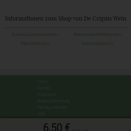
Informationen zum Shop von De Crignis Wein
Versand-/Zahlungsinformationen
»
Allgemeine Geschäftsbedingungen
»
Widerrufsbelehrung
»
Datenschutzerklärung
»
Home
Kontakt
Impressum
Widerrufsbelehrung
Vertrag widerrufen
AGB
Datenschutzerklärung
6,50 €
Privatsphäre-Einstellungen ändern
8,67 €/Liter