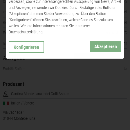
verbessen, sowie zur interessengerechten Ausspielung von News, Artikel
Qualitätsstufe
Vini Generici
und Anzeigen, verwenden wir Cookies. Durch Bestätigen des Buttons
vorhandener Alkohol
11% vol
"Akzeptieren" stimmen Sie der Verwendung zu. Über den Button
"Konfigurieren" können Sie auswählen, welche Cookies Sie zulassen
Restsüße
11 g/l
wollen. Weitere Informationen erhalten Sie in unserer
Datenschutzerklärung.
Empfohlene Trinktemperatur
von 6 bis 8 °C
Gärung
Edelstahltank
Akzeptieren
Konfigurieren
Allergene
Enthält Sulfite
Ja
Produzent
Cantina Montelliana e dei Colli Asolani
Italien / Veneto
Via Caonada 1
31044 Montebelluna