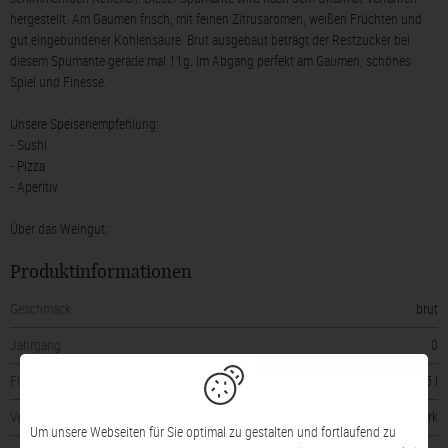
hergestellt. Am Gaumen frisch, mit feinen Zitrusaromen, weißen Früchten und
gut eingebundener Kohlensäure. Brut ausgebaut beträgt der Restzucker bei
diesem Spumante gerade mal 11g. Im Abgang perfekt am Gaumen, schönes
Spiel und Finesse.
Unsere Speisenempfehlung:
- Sushi
- Pizza
- Aperitiv
Über das Weingut:
Produktinformationen
Geschmack
brut
Jahrgang
0
Flaschengröße
0,75 l
Verschluss
Sekt-/Champagnerkork
Um unsere Webseiten für Sie optimal zu gestalten und fortlaufend zu