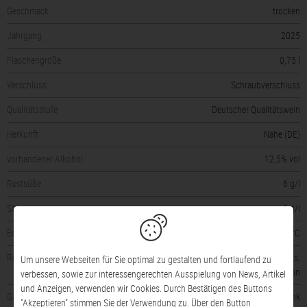
Geschmack
trocken
Jahrgang
2025
Flaschengröße
0,75 l
Verschluss
Schraubverschluss
Qualitätsstufe
Deutscher Qualitätswein
Herkunft
Nahe (DE)
vorhandener Alkohol
12,5% vol
Restsüße
6 g/l
Säuregehalt
6 g/l
Empfohlene Trinktemperatur
von 8 bis 10 °C
Rebsorte(n)
Cabernet Dorsa, Cabernet Cortis,
Um unsere Webseiten für Sie optimal zu gestalten und fortlaufend zu
Cabernet Sauvignon
verbessen, sowie zur interessengerechten Ausspielung von News, Artikel
und Anzeigen, verwenden wir Cookies. Durch Bestätigen des Buttons
Gärung
Edelstahltank
"Akzeptieren" stimmen Sie der Verwendung zu. Über den Button