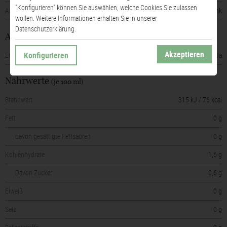
"Konfigurieren" können Sie auswählen, welche Cookies Sie zulassen
Ausbau
Edelstahltank
wollen. Weitere Informationen erhalten Sie in unserer
Datenschutzerklärung.
Allergene
Akzeptieren
Konfigurieren
Enthält Sulfite
Ja
Nährwerte
(je 100 ml)
Brennwert
315 kJ / 76 kcal
Fett
0 g
davon gesättigte Fettsäuren
0 g
Kohlenhydrate
1,6 g
Davon Zucker
0,6 g
Eiweiß
0 g
Salz
0 g