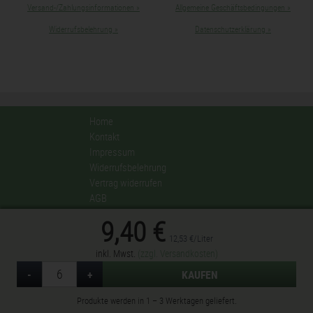
Versand-/Zahlungsinformationen
»
Allgemeine Geschäftsbedingungen
»
Widerrufsbelehrung
»
Datenschutzerklärung
»
Home
Kontakt
Impressum
Widerrufsbelehrung
Vertrag widerrufen
AGB
Datenschutzerklärung
9,40 €
Privatsphäre-Einstellungen ändern
12,53 €/Liter
inkl. Mwst.
(zzgl. Versandkosten)
© 2017 De Crignis Wein
Menge
-
Weniger
+
Mehr
KAUFEN
De Crignis Wein - Seit 1809
Produkte werden in 1 – 3 Werktagen geliefert.