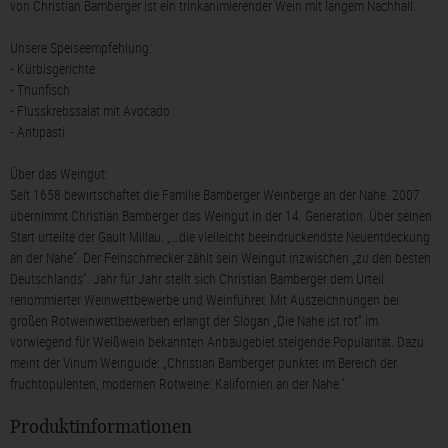
von Christian Bamberger ist ein trinkanimierender Wein mit langem Nachhall.
Unsere Speiseempfehlung:
- Kürbisgerichte
- Thunfisch
- Flusskrebssalat mit Avocado
- Antipasti
Über das Weingut:
Seit 1658 bewirtschaftet die Familie Bamberger Weinberge an der Nahe. 2007
übernimmt Christian Bamberger das Weingut in der 14. Generation. Über seinen
Start urteilte der Gault Millau: „…die vielleicht beeindruckendste Neuentdeckung
an der Nahe“. Der Feinschmecker zählt sein Weingut inzwischen „zu den besten
Deutschlands“. Jahr für Jahr stellt sich Christian Bamberger dem Urteil
renommierter Weinwettbewerbe und Weinführer. Mit Auszeichnungen bei
großen Rotweinwettbewerben erlangt der Slogan „Die Nahe ist rot“ im
vorwiegend für Weißwein bekannten Anbaugebiet steigende Popularität. Dazu
meint der Vinum Weinguide: „Christian Bamberger punktet im Bereich der
fruchtopulenten, modernen Rotweine: Kalifornien an der Nahe.“
Produktinformationen