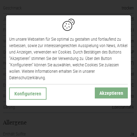
Geschmack
trocken
Jahrgang
2025
Flaschengröße
0,75 l
Um unsere Webseiten für Sie optimal zu gestalten und fortlaufend zu
Verschluss
Naturkorken
verbessen, sowie zur interessengerechten Ausspielung von News, Artikel
Qualitätsstufe
IGP
und Anzeigen, verwenden wir Cookies. Durch Bestätigen des Buttons
"Akzeptieren" stimmen Sie der Verwendung zu. Über den Button
Herkunft
Terre Siciliane IGT (IT)
"Konfigurieren" können Sie auswählen, welche Cookies Sie zulassen
wollen. Weitere Informationen erhalten Sie in unserer
vorhandener Alkohol
12,5% vol
Datenschutzerklärung.
Empfohlene Trinktemperatur
von 8 bis 10 °C
Akzeptieren
Konfigurieren
Rebsorte(n)
Inzolia, Catarratto
Gärung
Edelstahltank
Allergene
Enthält Sulfite
Ja