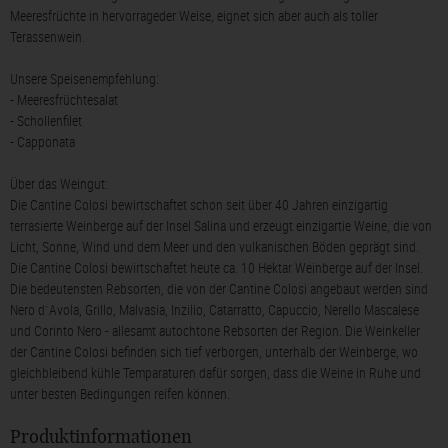
Meeresfrüchte in hervorrageder Weise, eignet sich aber auch als toller
Terassenwein.
Unsere Speisenempfehlung:
- Meeresfrüchtesalat
- Schollenfilet
- Capponata
Über das Weingut:
Die Cantine Colosi bewirtschaftet schon seit über 40 Jahren einzigartig
terrasierte Weinberge auf der Insel Salina und erzeugt einzigartie Weine, die von
Licht, Sonne, Wind und dem Meer und den vulkanischen Böden geprägt sind.
Die Cantine Colosi bewirtschaftet heute ca. 10 Hektar Weinberge auf der Insel.
Die bedeutensten Rebsorten, die von der Cantine Colosi angebaut werden sind
Nero d`Avola, Grillo, Malvasia, Inzilio, Catarratto, Capuccio, Nerello Mascalese
und Corinto Nero - allesamt autochtone Rebsorten der Region. Die Weinkeller
der Cantine Colosi befinden sich tief verborgen, unterhalb der Weinberge, wo
gleichbleibend kühle Temparaturen dafür sorgen, dass die Weine in Ruhe und
unter besten Bedingungen reifen können.
Produktinformationen