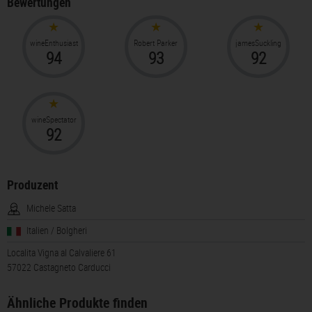
Bewertungen
wineEnthusiast
Robert Parker
jamesSuckling
94
93
92
wineSpectator
92
Produzent
Michele Satta
Italien / Bolgheri
Localita Vigna al Calvaliere 61
57022 Castagneto Carducci
Ähnliche Produkte finden