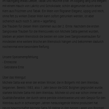
Im Nachgang etwas Leeder, Tabak und feuchte Erde. Im Abgang lang und elegant
mit einem Hauch von Lakritz und Schokolade, schön abgerundet durch einen
Kern aus Früchten und Tabak. Ein Wein von filigraner Eleganz, üppig und reich,
ohne fett zu wirken.Dieser Wein kann sofort getrunken werden, ist aber
sicherlich auch noch 5 Jahre + lagerfähig.
Die Trauben für diesen Wein stammen aus der 2. Ernte. Nachdem die ersten
Sangiovese Trauben für die Weincuveés von Michele Satta geernet wurden,
bleiben an jedem Weinstock die besten ein oder zwei Sangiovesetrauben für
mindesten eine weitere Woche am Weinstock hängen und bekommen dadurch
nocheinmal eine besondere Reifung.
Unsere Speisenempfehlung:
- Entrecote
- Gebratene Ente
Über das Weingut:
Michele Satta war einer der ersten Winzer, die in Bolgerhi mit dem Weinbau
begannen. Bereits 1983, also 1 Jahr bevor die DOC Bolgheri gegründet wurde,
startete Michele Satta mit dem Weinbau. Michele ist und war schon immer ein
Qualitätsfanatiker, der durch seine penible Arbeitsweise und sein Gespür für den
Weinbau auch in schwierigen Jahren herausragende Weine produziert hat.
Heute bewirtschaftet Michele Satta 30 Hektar in den besten Lagen von Bolgheri.