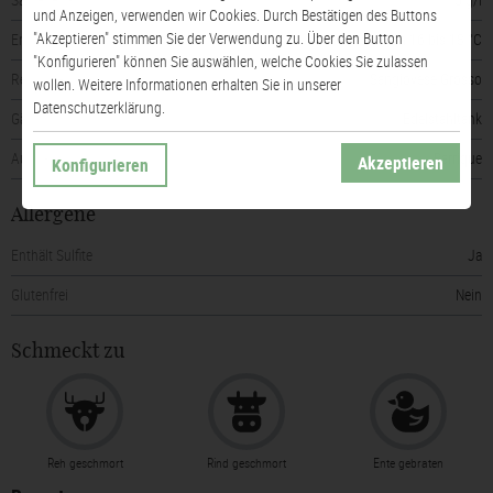
und Anzeigen, verwenden wir Cookies. Durch Bestätigen des Buttons
"Akzeptieren" stimmen Sie der Verwendung zu. Über den Button
Empfohlene Trinktemperatur
von 16 bis 18 °C
"Konfigurieren" können Sie auswählen, welche Cookies Sie zulassen
Rebsorte(n)
Sangiovese Grosso
wollen. Weitere Informationen erhalten Sie in unserer
Datenschutzerklärung.
Gärung
Edelstahltank
Ausbau
Barrique
Akzeptieren
Konfigurieren
Allergene
Enthält Sulfite
Ja
Glutenfrei
Nein
Schmeckt zu
Reh geschmort
Rind geschmort
Ente gebraten