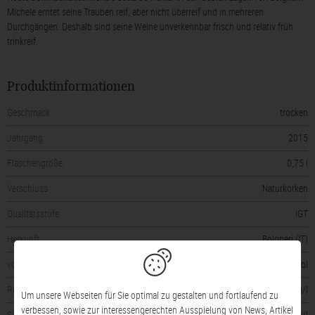
Michele erntet seine Trauben reif, aber nicht überreif und in mehreren
Durchgängen. Deshalb sind seine Weine unverkennbar frisch und relativ früh
trinkreif.
Produktinformationen
Geschmack
trocken
Jahrgang
2015
Flaschengröße
0,75 l
Verschluss
Naturkorken
Qualitätsstufe
IGT
Herkunft
Bolgheri (IT)
vorhandener Alkohol
13,5% vol
Restsüße
1 g/l
Um unsere Webseiten für Sie optimal zu gestalten und fortlaufend zu
verbessen, sowie zur interessengerechten Ausspielung von News, Artikel
Säuregehalt
5 g/l