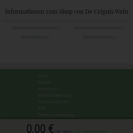
Informationen zum Shop von De Crignis Wein
Versand-/Zahlungsinformationen
»
Allgemeine Geschäftsbedingungen
»
Widerrufsbelehrung
»
Datenschutzerklärung
»
Home
Kontakt
Impressum
Widerrufsbelehrung
Vertrag widerrufen
AGB
Datenschutzerklärung
Privatsphäre-Einstellungen ändern
0,00 €
inkl. Mwst.
(zzgl. Versandkosten)