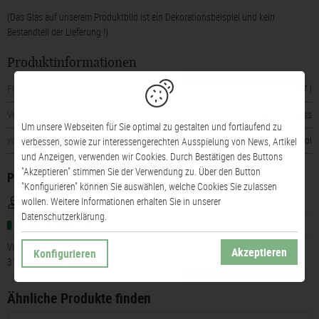
(Das Glas auf unserem Produktbild ist ein Dekorationsbeispiel und kein
Bestandteil der Lieferung !)
Produktinformationen
Flaschengröße
0,7 l
Verschluss
Schraubverschluss
Um unsere Webseiten für Sie optimal zu gestalten und fortlaufend zu
vorhandener Alkohol
11% vol
verbessen, sowie zur interessengerechten Ausspielung von News, Artikel
und Anzeigen, verwenden wir Cookies. Durch Bestätigen des Buttons
"Akzeptieren" stimmen Sie der Verwendung zu. Über den Button
Produzent
"Konfigurieren" können Sie auswählen, welche Cookies Sie zulassen
Ardenghi S.R.L.
wollen. Weitere Informationen erhalten Sie in unserer
Datenschutzerklärung.
Italien / Prosecco
Via dal Lavoro 6
Akzeptieren
Konfigurieren
31041 Cornuda
Ähnliche Produkte finden