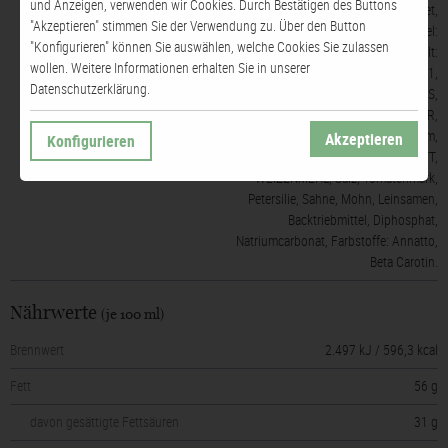
und Anzeigen, verwenden wir Cookies. Durch Bestätigen des Buttons
Kokosfett ganz gehärtet,
"Akzeptieren" stimmen Sie der Verwendung zu. Über den Button
Sonnenblumenöl, Säuerungsmittel:
"Konfigurieren" können Sie auswählen, welche Cookies Sie zulassen
Citronensäure), KÄSE 36% enthält:
wollen. Weitere Informationen erhalten Sie in unserer
KUHMILCH, Konservierungsstoff: E251,
Datenschutzerklärung.
WEIZENSTÄRKE, MILCHEIWEISS,
Hühner-EIGELB, Butter, SAHNEPULVER,
Gewürze: Paprika, Pfeffer, Basilikum,
Akzeptieren
Konfigurieren
Oregano, BUTTERREINFETT,
WEIZENMEHL, Salz, Tomatenmark,
Petersilie, Sahne, Mohn, Leinsamen,
Backtriebmittel, Diphosphat,
Natriumcarbonat, Farbstoffe: Annatto,
Beta Carotin.
Nährwerte
(je 100 ml)
Brennwert
2.497 kJ / 596,3 kcal
Fett
56 g
davon gesättigte Fettsäuren
31 g