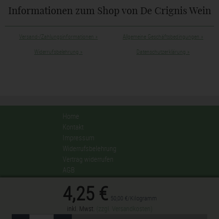
Informationen zum Shop von De Crignis Wein
Versand-/Zahlungsinformationen
»
Allgemeine Geschäftsbedingungen
»
Widerrufsbelehrung
»
Datenschutzerklärung
»
Home
Kontakt
Impressum
Widerrufsbelehrung
Vertrag widerrufen
AGB
Datenschutzerklärung
4,25 €
Privatsphäre-Einstellungen ändern
50,00 €/Kilogramm
inkl. Mwst.
(zzgl. Versandkosten)
© 2017 De Crignis Wein