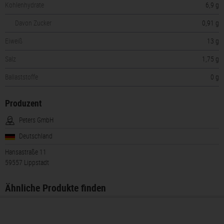
Kohlenhydrate
6,9 g
Davon Zucker
0,91 g
Eiweiß
13 g
Salz
1,75 g
Ballaststoffe
0 g
Produzent
Peters GmbH
Deutschland
Hansastraße 11
59557 Lippstadt
Ähnliche Produkte finden