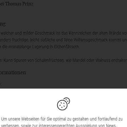
ei Thomas Prinz
ung
 weicher und milder Geschmack ist das Kennzeichen der alten Brände vo
onders fruchtige, leicht süßliche und feine Williamsgeschmack kommt un
 die monatelange Lagerung in Eichenfässern.
is: Kann Spuren von Schalenfrüchten, wie Mandel oder Walnuss enthalte
formationen
e
Bügelversch
lkohol
41%
inktemperatur
von 14 bis 1
Um unsere Webseiten für Sie optimal zu gestalten und fortlaufend zu
verbessen, sowie zur interessengerechten Ausspielung von News,