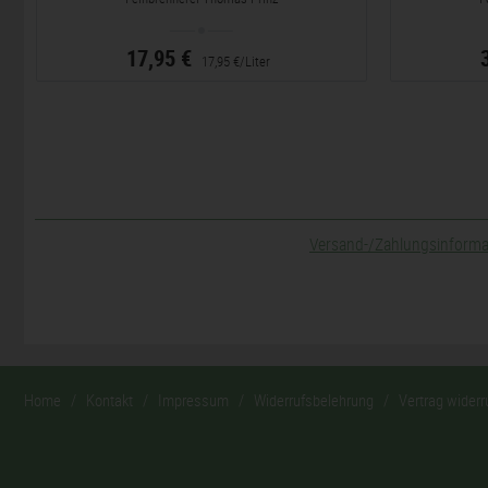
17,95 €
17,95 €/Liter
Versand-/Zahlungsinform
Home
Kontakt
Impressum
Widerrufsbelehrung
Vertrag widerr