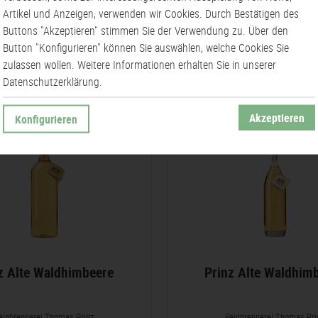
Artikel und Anzeigen, verwenden wir Cookies. Durch Bestätigen des
Buttons "Akzeptieren" stimmen Sie der Verwendung zu. Über den
Button "Konfigurieren" können Sie auswählen, welche Cookies Sie
zulassen wollen. Weitere Informationen erhalten Sie in unserer
Datenschutzerklärung.
Akzeptieren
Konfigurieren
z Alte Waldhimbeere
Prinz Alte Waldhim
einbrennerei Thomas Prinz
Feinbrennerei Thomas Pri