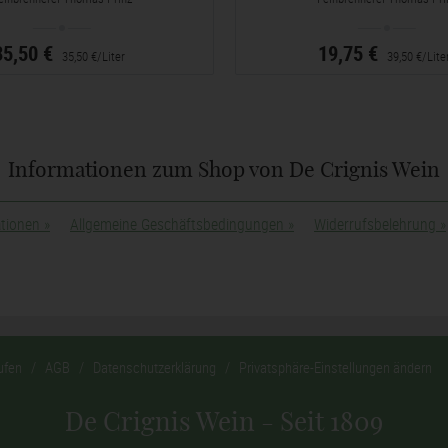
35,50 €
19,75 €
35,50 €/Liter
39,50 €/Lite
Informationen zum Shop von De Crignis Wein
ationen
»
Allgemeine Geschäftsbedingungen
»
Widerrufsbelehrung
»
ufen
AGB
Datenschutzerklärung
Privatsphäre-Einstellungen ändern
De Crignis Wein - Seit 1809