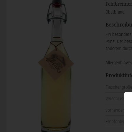
Feinbrenner
Obstbrand
Beschreib
Ein besonders
Prinz. Der bes
anderem durch
Allergenhinwe
Produktin
Flaschengröß
Verschluss
vorhandener A
Empfohlene Tr