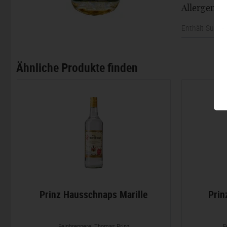
Allergene
Enthält Sulfite
Ähnliche Produkte finden
Prinz Hausschnaps Marille
Prin
Feinbrennerei Thomas Prinz
F