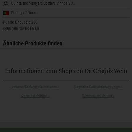
Quinta and Vineyard Bottlers Vinhos S.A.
Portugal / Douro
Rua do Choupelo 250
4400 Vila Nova de Gaia
Ähnliche Produkte finden
Informationen zum Shop von De Crignis Wein
Versand-/Zahlungsinformationen
»
Allgemeine Geschäftsbedingungen
»
Widerrufsbelehrung
»
Datenschutzerklärung
»