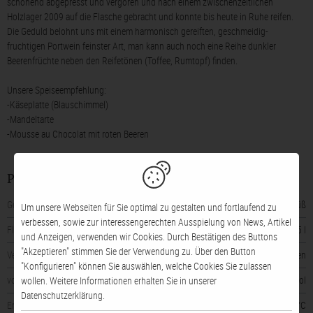
schonend abgepresst und vergoren und nach einem zwischenzeitlichen
Holzlager 2009 auf die Flasche gebracht und konnte bis heute in Ruhe reifen.
Die Geduld belohnt uns mit einem harmonisch gereiften, geschmeidig-
fruchtigen Portwein feinster Art, man kann auch noch eine Reihe dunkler
Beerenfrüchte neben den Reifetönen (Toffee, Rumtopf) finden.
Unsere Speiseempfehlung:
-Käseplatte (Blauschimmel)
-Mandeltarte
-Mousse au Chocolat mit roten Beeren
Produktinformationen
Geschmack
süß
Um unsere Webseiten für Sie optimal zu gestalten und fortlaufend zu
verbessen, sowie zur interessengerechten Ausspielung von News, Artikel
Flaschengröße
0,75 l
und Anzeigen, verwenden wir Cookies. Durch Bestätigen des Buttons
"Akzeptieren" stimmen Sie der Verwendung zu. Über den Button
Verschluss
Naturkorken
"Konfigurieren" können Sie auswählen, welche Cookies Sie zulassen
vorhandener Alkohol
20% vol
wollen. Weitere Informationen erhalten Sie in unserer
Datenschutzerklärung.
Empfohlene Trinktemperatur
von 16 bis 18 °C