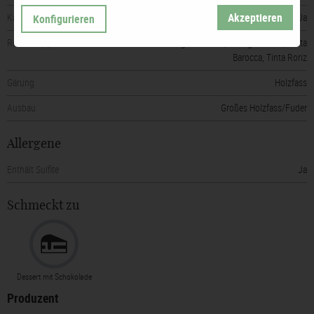
Akzeptieren
Konfigurieren
Karaffieren empfohlen
Ja
Rebsorte(n)
Touriga Nacional, Touriga Franca, Tinta
Barocca, Tinta Roriz
Gärung
Holzfass
Ausbau
Großes Holzfass/Fuder
Allergene
Enthält Sulfite
Ja
Schmeckt zu
Dessert mit Schokolade
Produzent