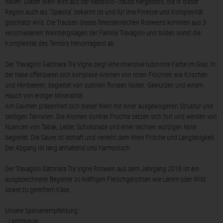
Italien. Dieser Wein wird aus der Nebbiolo-Traube hergestellt, die in dieser
Region auch als "Spanna" bekannt ist und für ihre Finesse und Komplexität
geschätzt wird. Die Trauben dieses finessenreichen Rotweins kommen aus 3
verschiedenen Weinbergslagen der Familie Travaglini und bilden somit die
Komplexität des Terroirs hervorragend ab.
Der Travaglini Gattinara Tre Vigne zeigt eine intensive rubinrote Farbe im Glas. In
der Nase offenbaren sich komplexe Aromen von roten Früchten wie Kirschen
und Himbeeren, begleitet von subtilen floralen Noten, Gewürzen und einem
Hauch von erdiger Mineralität.
Am Gaumen präsentiert sich dieser Wein mit einer ausgewogenen Struktur und
seidigen Tanninen. Die Aromen dunkler Früchte setzen sich fort und werden von
Nuancen von Tabak, Leder, Schokolade und einer leichten würzigen Note
begleitet. Die Säure ist lebhaft und verleiht dem Wein Frische und Langlebigkeit.
Der Abgang ist lang anhaltend und harmonisch.
Der Travaglini Gattinara Tre Vigne Rotwein aus dem Jahrgang 2018 ist ein
ausgezeichneter Begleiter zu kräftigen Fleischgerichten wie Lamm oder Wild
sowie zu gereiftem Käse.
Unsere Speisenempfehlung:
- Lammkeule