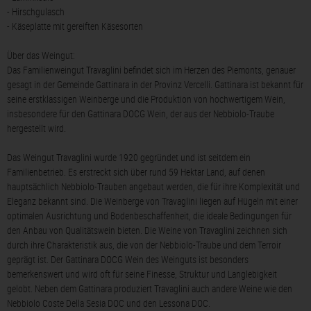
- Hirschgulasch
- Käseplatte mit gereiften Käsesorten
Über das Weingut:
Das Familienweingut Travaglini befindet sich im Herzen des Piemonts, genauer
gesagt in der Gemeinde Gattinara in der Provinz Vercelli. Gattinara ist bekannt für
seine erstklassigen Weinberge und die Produktion von hochwertigem Wein,
insbesondere für den Gattinara DOCG Wein, der aus der Nebbiolo-Traube
hergestellt wird.
Das Weingut Travaglini wurde 1920 gegründet und ist seitdem ein
Familienbetrieb. Es erstreckt sich über rund 59 Hektar Land, auf denen
hauptsächlich Nebbiolo-Trauben angebaut werden, die für ihre Komplexität und
Eleganz bekannt sind. Die Weinberge von Travaglini liegen auf Hügeln mit einer
optimalen Ausrichtung und Bodenbeschaffenheit, die ideale Bedingungen für
den Anbau von Qualitätswein bieten. Die Weine von Travaglini zeichnen sich
durch ihre Charakteristik aus, die von der Nebbiolo-Traube und dem Terroir
geprägt ist. Der Gattinara DOCG Wein des Weinguts ist besonders
bemerkenswert und wird oft für seine Finesse, Struktur und Langlebigkeit
gelobt. Neben dem Gattinara produziert Travaglini auch andere Weine wie den
Nebbiolo Coste Della Sesia DOC und den Lessona DOC.