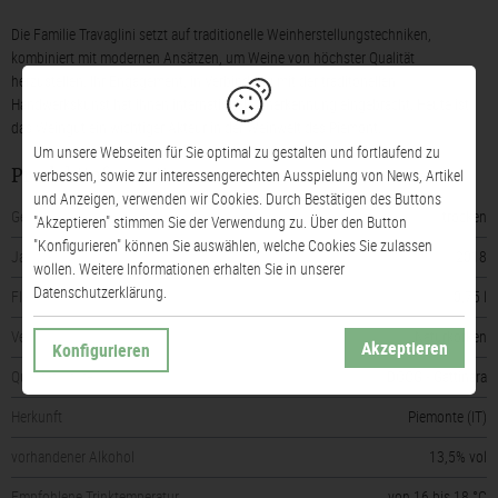
Die Familie Travaglini setzt auf traditionelle Weinherstellungstechniken,
kombiniert mit modernen Ansätzen, um Weine von höchster Qualität
herzustellen. Ihr Engagement, in Verbindung mit der traditonellen
Handwerkskunst hat ihnen internationale Anerkennung eingebracht. Heute ist
das Weingut ein wichtiger Akteur in der Weinwelt des Piemont.
Um unsere Webseiten für Sie optimal zu gestalten und fortlaufend zu
verbessen, sowie zur interessengerechten Ausspielung von News, Artikel
Produktinformationen
und Anzeigen, verwenden wir Cookies. Durch Bestätigen des Buttons
Geschmack
trocken
"Akzeptieren" stimmen Sie der Verwendung zu. Über den Button
"Konfigurieren" können Sie auswählen, welche Cookies Sie zulassen
Jahrgang
2018
wollen. Weitere Informationen erhalten Sie in unserer
Datenschutzerklärung.
Flaschengröße
0,75 l
Verschluss
Naturkorken
Akzeptieren
Konfigurieren
Qualitätsstufe
DOCG - Gattinara
Herkunft
Piemonte (IT)
vorhandener Alkohol
13,5% vol
Empfohlene Trinktemperatur
von 16 bis 18 °C