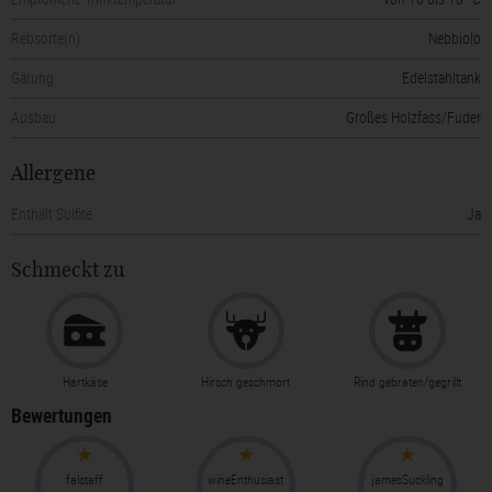
Rebsorte(n)
Nebbiolo
Gärung
Edelstahltank
Ausbau
Großes Holzfass/Fuder
Allergene
Enthält Sulfite
Ja
Schmeckt zu
Hartkäse
Hirsch geschmort
Rind gebraten/gegrillt
Bewertungen
falstaff
wineEnthusiast
jamesSuckling