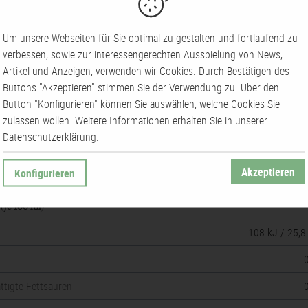
formationen
Um unsere Webseiten für Sie optimal zu gestalten und fortlaufend zu
e
0
verbessen, sowie zur interessengerechten Ausspielung von News,
Artikel und Anzeigen, verwenden wir Cookies. Durch Bestätigen des
Sekt-/Champagner
Buttons "Akzeptieren" stimmen Sie der Verwendung zu. Über den
Button "Konfigurieren" können Sie auswählen, welche Cookies Sie
inktemperatur
von 8 bis 1
zulassen wollen. Weitere Informationen erhalten Sie in unserer
Datenschutzerklärung.
Akzeptieren
Konfigurieren
e
(je 100 ml)
108 kJ / 25,8
ttigte Fettsäuren