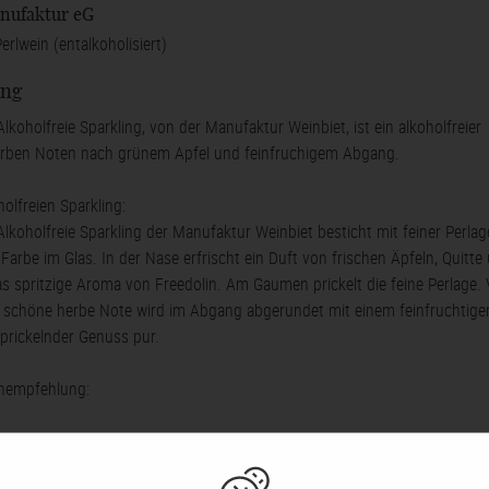
nufaktur eG
lwein (entalkoholisiert)
ung
Alkoholfreie Sparkling, von der Manufaktur Weinbiet, ist ein alkoholfreier
 herben Noten nach grünem Apfel und feinfruchigem Abgang.
olfreien Sparkling:
Alkoholfreie Sparkling der Manufaktur Weinbiet besticht mit feiner Perlag
 Farbe im Glas. In der Nase erfrischt ein Duft von frischen Äpfeln, Quitte
as spritzige Aroma von Freedolin. Am Gaumen prickelt die feine Perlage. V
e schöne herbe Note wird im Abgang abgerundet mit einem feinfruchtige
t prickelnder Genuss pur.
nempfehlung: