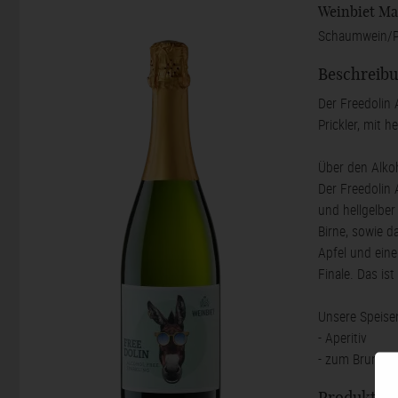
Weinbiet Ma
Schaumwein/Per
Beschreib
Der Freedolin 
Prickler, mit
Über den Alkoh
Der Freedolin 
und hellgelber
Birne, sowie d
Apfel und ein
Finale. Das is
Unsere Speise
- Aperitiv
- zum Brunch