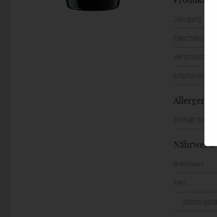
Produktin
Jahrgang
Flaschengröß
Verschluss
Empfohlene Tr
Allergene
Enthält Sulfite
Nährwert
Brennwert
Fett
davon gesä