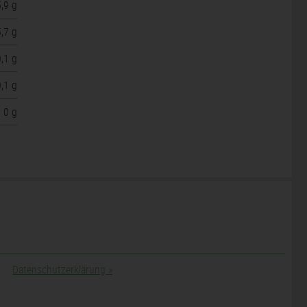
5,9 g
5,7 g
0,1 g
0,1 g
0 g
Datenschutzerklärung
»